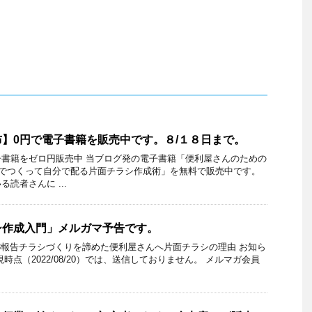
】0円で電子書籍を販売中です。８/１８日まで。
書籍をゼロ円販売中 当ブログ発の電子書籍「便利屋さんのための
分でつくって自分で配る片面チラシ作成術」を無料で販売中です。
読者さんに ...
シ作成入門」メルガマ予告です。
4/13報告チラシづくりを諦めた便利屋さんへ片面チラシの理由 お知ら
時点（2022/08/20）では、送信しておりません。 メルマガ会員