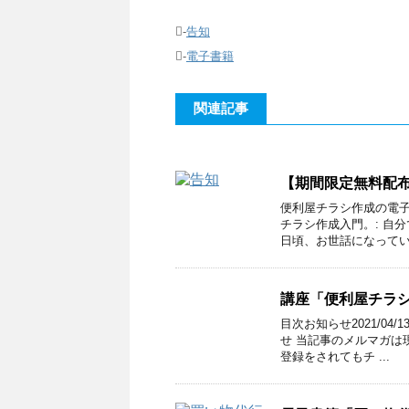
-
告知
-
電子書籍
関連記事
【期間限定無料配布
便利屋チラシ作成の電子
チラシ作成入門。: 自
日頃、お世話になっている
講座「便利屋チラ
目次お知らせ2021/0
せ 当記事のメルマガは現
登録をされてもチ ...