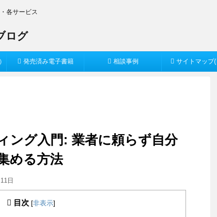
O・各サービス
）
発売済み電子書籍
相談事例
サイトマップ(
ィング入門: 業者に頼らず自分
集める方法
月11日
目次
[
非表示
]