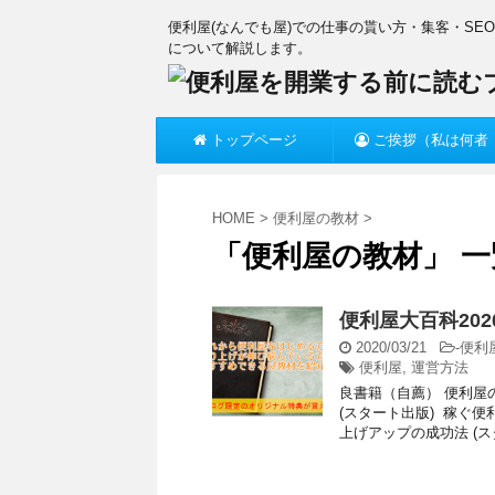
便利屋(なんでも屋)での仕事の貰い方・集客・SE
について解説します。
トップページ
ご挨拶（私は何者
か？）
HOME
>
便利屋の教材
>
「便利屋の教材」 一
便利屋大百科20
2020/03/21
-
便利
便利屋
,
運営方法
良書籍（自薦） 便利屋
(スタート出版) 稼ぐ
上げアップの成功法 (スタ 