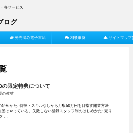
O・各サービス
発売済み電子書籍
相談事例
サイトマップ(
覧
20の限定特典について
屋の教材
の始めかた: 特技・スキルなしから月収50万円を目指す開業方法
便利屋はやっている。失敗しない登録スタッフ制のはじめかた: 売り
...