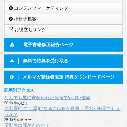
コンテンツマーケティング
小冊子集客
お役立ちリンク
電子書籍修正報告ページ
無料で特典を受け取る
メルマガ登録者限定 特典ダウンロードページ
記事別アクセス
なんでも屋に寄せられた危険でやばい依頼
50.9k件のビュー
便利屋(何でも屋)になるには何か資格・届出が必要でしょ
うか？
25.1k件のビュー
便利屋は儲かるのか？