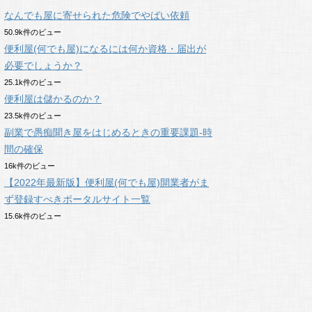
なんでも屋に寄せられた危険でやばい依頼
50.9k件のビュー
便利屋(何でも屋)になるには何か資格・届出が
必要でしょうか？
25.1k件のビュー
便利屋は儲かるのか？
23.5k件のビュー
副業で愚痴聞き屋をはじめるときの重要課題-時
間の確保
16k件のビュー
【2022年最新版】便利屋(何でも屋)開業者がま
ず登録すべきポータルサイト一覧
15.6k件のビュー