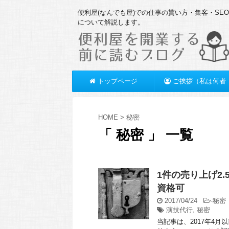
便利屋(なんでも屋)での仕事の貰い方・集客・SE
について解説します。
トップページ
ご挨拶（私は何者
か？）
HOME
>
秘密
「 秘密 」 一覧
1件の売り上げ2
資格可
2017/04/24
-
秘密
演技代行
,
秘密
当記事は、2017年4