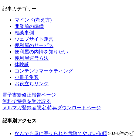
記事カテゴリー
マインド(考え方)
開業前の準備
相談事例
ウェブサイト運営
便利屋のサービス
便利屋の内情を知りたい
便利屋運営方法
体験談
コンテンツマーケティング
小冊子集客
お役立ちリンク
電子書籍修正報告ページ
無料で特典を受け取る
メルマガ登録者限定 特典ダウンロードページ
記事別アクセス
なんでも屋に寄せられた危険でやばい依頼
50.9k件のビ