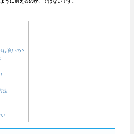
ように耐えるのか
、ではないです。
れば良いの？
ス
！
方法
る
ない