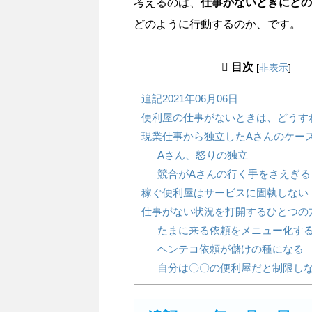
考えるのは、
仕事がないときにどの
どのように行動するのか、です。
目次
[
非表示
]
追記2021年06月06日
便利屋の仕事がないときは、どうす
現業仕事から独立したAさんのケー
Aさん、怒りの独立
競合がAさんの行く手をさえぎる
稼ぐ便利屋はサービスに固執しない
仕事がない状況を打開するひとつの
たまに来る依頼をメニュー化す
ヘンテコ依頼が儲けの種になる
自分は〇〇の便利屋だと制限し