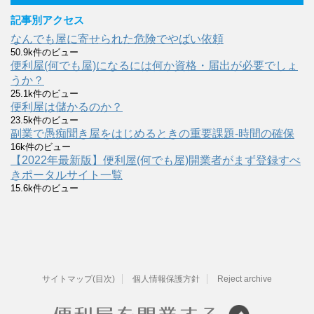
記事別アクセス
なんでも屋に寄せられた危険でやばい依頼
50.9k件のビュー
便利屋(何でも屋)になるには何か資格・届出が必要でしょ
うか？
25.1k件のビュー
便利屋は儲かるのか？
23.5k件のビュー
副業で愚痴聞き屋をはじめるときの重要課題-時間の確保
16k件のビュー
【2022年最新版】便利屋(何でも屋)開業者がまず登録すべ
きポータルサイト一覧
15.6k件のビュー
サイトマップ(目次)
個人情報保護方針
Reject archive