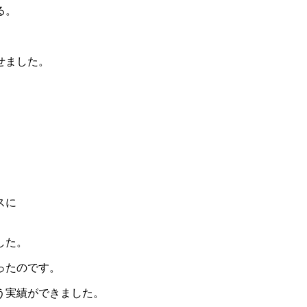
る。
せました。
スに
した。
ったのです。
う実績ができました。