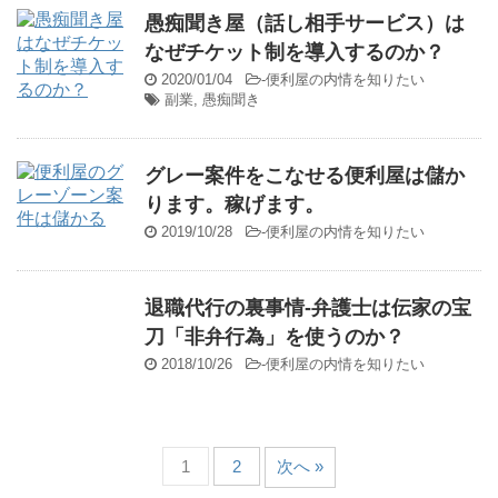
愚痴聞き屋（話し相手サービス）は
なぜチケット制を導入するのか？
2020/01/04
-
便利屋の内情を知りたい
副業
,
愚痴聞き
グレー案件をこなせる便利屋は儲か
ります。稼げます。
2019/10/28
-
便利屋の内情を知りたい
退職代行の裏事情-弁護士は伝家の宝
刀「非弁行為」を使うのか？
2018/10/26
-
便利屋の内情を知りたい
1
2
次へ »